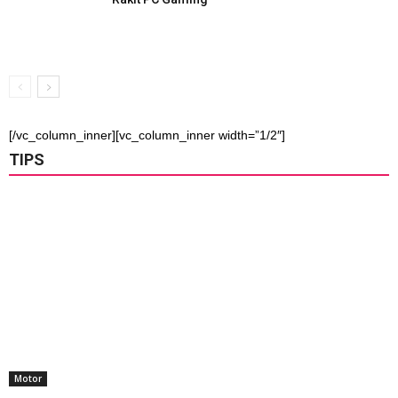
[/vc_column_inner][vc_column_inner width=”1/2″]
TIPS
Motor