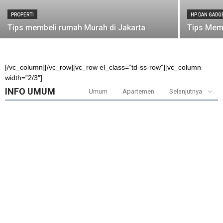
PROPERTI
HP DAN GADG
Tips membeli rumah Murah di Jakarta
Tips Mem
[/vc_column][/vc_row][vc_row el_class=”td-ss-row”][vc_column
width=”2/3″]
INFO UMUM
Umum
Apartemen
Selanjutnya