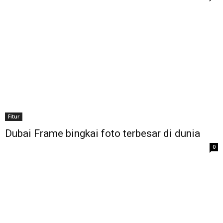
Fitur
Dubai Frame bingkai foto terbesar di dunia
0