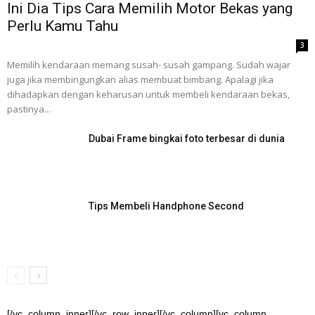
Ini Dia Tips Cara Memilih Motor Bekas yang
Perlu Kamu Tahu
3
Memilih kendaraan memang susah- susah gampang. Sudah wajar
juga jika membingungkan alias membuat bimbang. Apalagi jika
dihadapkan dengan keharusan untuk membeli kendaraan bekas,
pastinya...
Dubai Frame bingkai foto terbesar di dunia
Tips Membeli Handphone Second
[/vc_column_inner][/vc_row_inner][/vc_column][vc_column