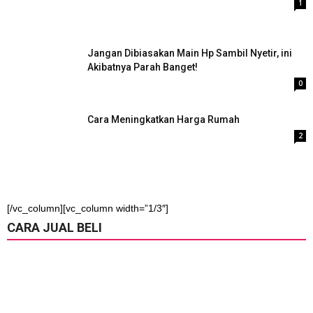
1
Jangan Dibiasakan Main Hp Sambil Nyetir, ini
Akibatnya Parah Banget!
0
Cara Meningkatkan Harga Rumah
2
[/vc_column][vc_column width=”1/3″]
CARA JUAL BELI