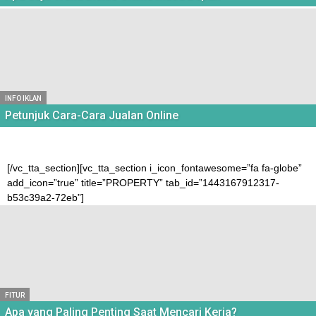
INFO IKLAN
Petunjuk Cara-Cara Jualan Online
[/vc_tta_section][vc_tta_section i_icon_fontawesome=”fa fa-globe”
add_icon=”true” title=”PROPERTY” tab_id=”1443167912317-
b53c39a2-72eb”]
FITUR
Apa yang Paling Penting Saat Mencari Kerja?