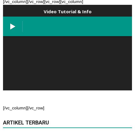
[/vc_column][/vc_row][vc_row][vc_column]
Video Tutorial & Info
[/vc_column][/vc_row]
ARTIKEL TERBARU