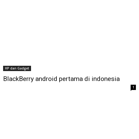
HP dan Gadget
BlackBerry android pertama di indonesia
1