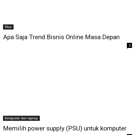
Fitur
Apa Saja Trend Bisnis Online Masa Depan
2
Komputer dan laptop
Memilih power supply (PSU) untuk komputer