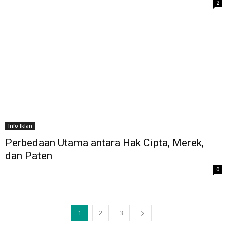
2
Info Iklan
Perbedaan Utama antara Hak Cipta, Merek,
dan Paten
0
1
2
3