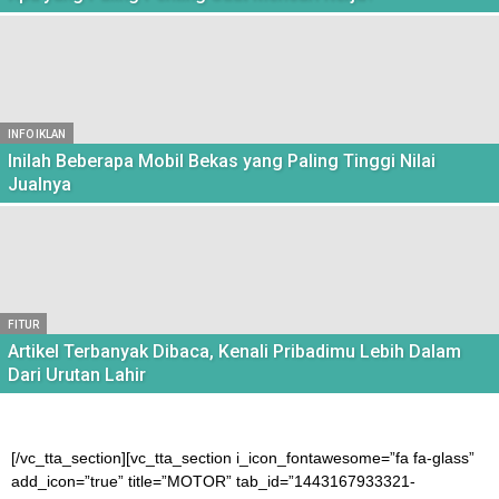
INFO IKLAN
Inilah Beberapa Mobil Bekas yang Paling Tinggi Nilai
Jualnya
FITUR
Artikel Terbanyak Dibaca, Kenali Pribadimu Lebih Dalam
Dari Urutan Lahir
[/vc_tta_section][vc_tta_section i_icon_fontawesome=”fa fa-glass”
add_icon=”true” title=”MOTOR” tab_id=”1443167933321-