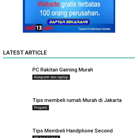
LATEST ARTICLE
PC Rakitan Gaming Murah
Komputer dan laptop
Tips membeli rumah Murah di Jakarta
Properti
Tips Membeli Handphone Second
HP dan Gadget