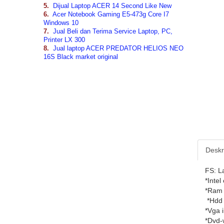
5.
Dijual Laptop ACER 14 Second Like New
6.
Acer Notebook Gaming E5-473g Core I7
Windows 10
7.
Jual Beli dan Terima Service Laptop, PC,
Printer LX 300
8.
Jual laptop ACER PREDATOR HELIOS NEO
16S Black market original
Deskri
FS: L
*Intel
*Ram 
*Hdd 
*Vga i
*Dvd-w