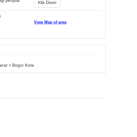
gi penjual
Klik Disini
i
View Map of area
arat > Bogor Kota