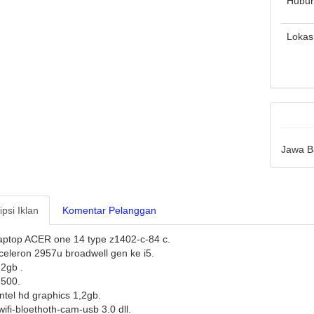
Hubun
Lokas
Jawa B
psi Iklan
Komentar Pelanggan
aptop ACER one 14 type z1402-c-84 c.
 celeron 2957u broadwell gen ke i5.
2gb .
500.
ntel hd graphics 1,2gb.
ifi-bloethoth-cam-usb 3.0 dll.