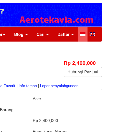
r
Blog
Cari
Daftar
Rp 2,400,000
Hubungi Penjual
e Favorit
|
Info teman
|
Lapor penyalahgunaan
k
Acer
Barang
a
Rp 2,400,000
si
Pemakaian Normal