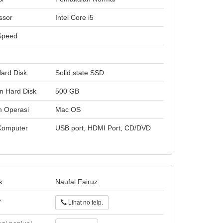
ssor
Intel Core i5
Speed
Hard Disk
Solid state SSD
n Hard Disk
500 GB
m Operasi
Mac OS
 Komputer
USB port, HDMI Port, CD/DVD
k
Naufal Fairuz
e
Lihat no telp.