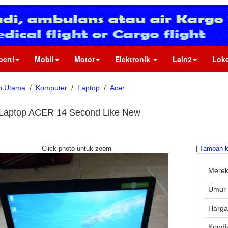
perti
Mobil
Motor
Elektronik
Lain2
Loke
n Utama
/
Komputer
/
Laptop
/
Acer
 Laptop ACER 14 Second Like New
Click photo untuk zoom
|
Tambah k
Mere
Umur 
Harg
Kondi