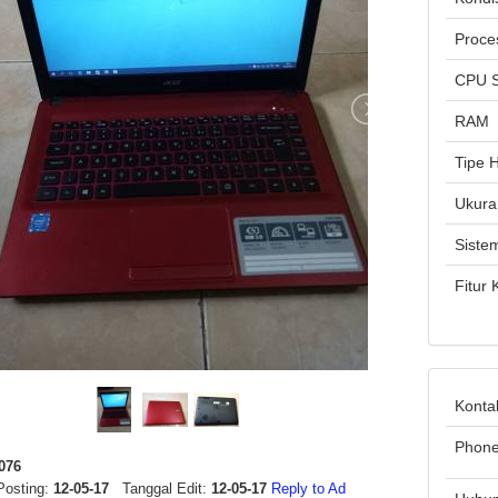
Proce
CPU 
RAM
Tipe 
Ukura
Siste
Fitur
Konta
Phon
076
Posting:
12-05-17
Tanggal Edit:
12-05-17
Reply to Ad