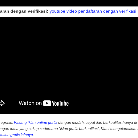
aran dengan verifikasi:
youtube video pendaftaran dengan verifikasi
negratis.
Pasang iklan online gratis
dengan mudah, cepat dan berkualitas hanya di 
an tema yang cukup sederhana "Iklan gratis berkualitas", Kami mengutamakan
nline gratis lainnya
.