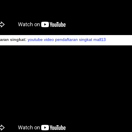
aran singkat:
youtube video pendaftaran singkat mall13