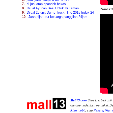
7.
di jual atap spandek bekas.
8.
Dijual Ayunan Besi Untuk Di Taman
Pendaft
9.
Dijual 25 unit Dump Truck Hino 2015 Index 24
10.
Jasa pijat urut keluarga panggilan 24jam
Mall13.com
Situs jual beli onli
dan memudahkan pemakai. Deng
iklan mobil
, atau
Pasang iklan o