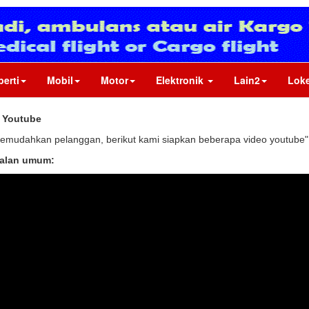
perti
Mobil
Motor
Elektronik
Lain2
Loke
l Youtube
emudahkan pelanggan, berikut kami siapkan beberapa video youtube"
alan umum: