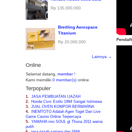
Rp 135,000,000
Breitling Aerospace
Titanium
Pendaft
Rp 20,000,000
Lainnya →
Online
Selamat datang,
member
!
Kami memiliki
0 member(s)
online
Terpopuler
1.
JASA PEMBUATAN IJAZAH
2.
Honda Civic Estilo 1994 Sangat Istimewa
3.
JUAL OVEN KOMPOR BERWARNA
4.
INEMTOTO Adalah Agen Togel Dan Live
Game Casino Online Terpercaya
5.
YAMAHA mio SOUL gt Thuna 2011 warna
putih
6.
jasa ijazah sarjana dan SMA