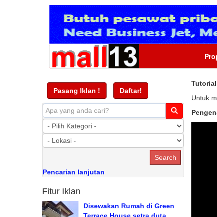
Pro
Tutoria
Pasang Iklan !
Daftar!
Untuk m
Pengen
Pencarian lanjutan
Fitur Iklan
Disewakan Rumah di Green
Terrace House setra duta