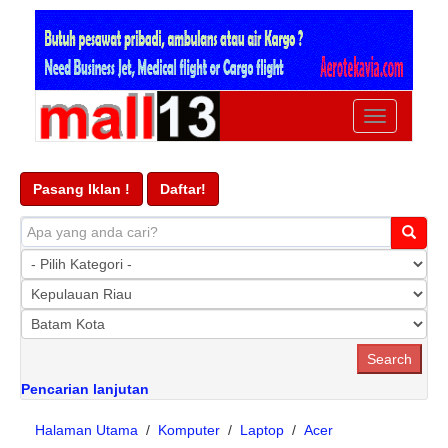
Ubah
navigasi
Pasang Iklan !
Daftar!
Pencarian lanjutan
Halaman Utama
/
Komputer
/
Laptop
/
Acer