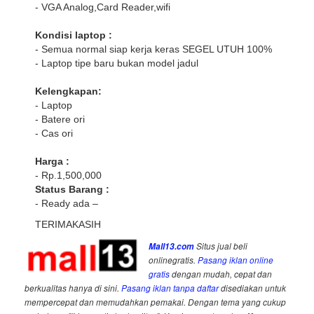
- VGA Analog,Card Reader,wifi
Kondisi laptop :
- Semua normal siap kerja keras SEGEL UTUH 100%
- Laptop tipe baru bukan model jadul
Kelengkapan:
- Laptop
- Batere ori
- Cas ori
Harga :
- Rp.1,500,000
Status Barang :
- Ready ada –
TERIMAKASIH
Mall13.com
Situs jual beli
onlinegratis.
Pasang iklan online
gratis
dengan mudah, cepat dan
berkualitas hanya di sini.
Pasang iklan tanpa daftar
disediakan untuk
mempercepat dan memudahkan pemakai. Dengan tema yang cukup