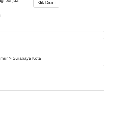
gi penjual
Klik Disini
i
imur > Surabaya Kota