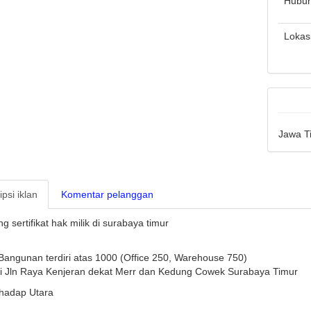
Hubun
Lokas
Jawa T
psi iklan
Komentar pelanggan
 sertifikat hak milik di surabaya timur
Bangunan terdiri atas 1000 (Office 250, Warehouse 750)
i Jln Raya Kenjeran dekat Merr dan Kedung Cowek Surabaya Timur
adap Utara