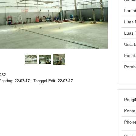
Lanta
Luas 
Luas 
Usia 
Fasili
Perab
432
Posting:
22-03-17
Tanggal Edit:
22-03-17
Pengi
Konta
Phon