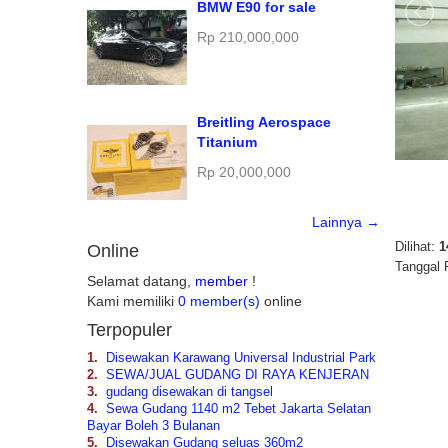
BMW E90 for sale
Rp 210,000,000
Breitling Aerospace
Titanium
Rp 20,000,000
Lainnya →
Dilihat:
1
Online
Tanggal 
Selamat datang,
member
!
Kami memiliki
0 member(s)
online
Terpopuler
1.
Disewakan Karawang Universal Industrial Park
2.
SEWA/JUAL GUDANG DI RAYA KENJERAN
3.
gudang disewakan di tangsel
4.
Sewa Gudang 1140 m2 Tebet Jakarta Selatan
Bayar Boleh 3 Bulanan
5.
Disewakan Gudang seluas 360m2