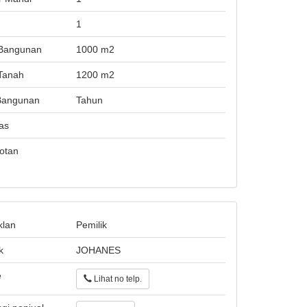
i
1
Bangunan
1000 m2
Tanah
1200 m2
Bangunan
Tahun
tas
otan
klan
Pemilik
k
JOHANES
e
Lihat no telp.