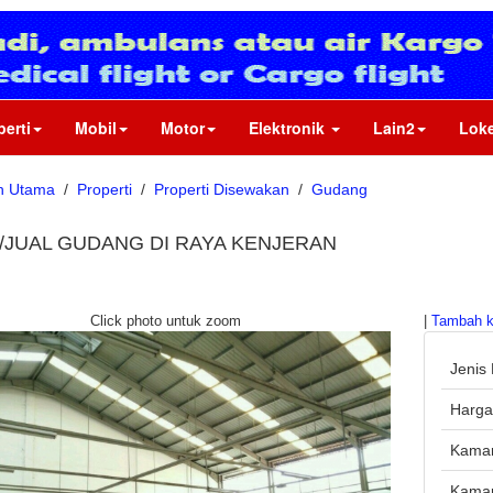
perti
Mobil
Motor
Elektronik
Lain2
Loke
n Utama
/
Properti
/
Properti Disewakan
/
Gudang
/JUAL GUDANG DI RAYA KENJERAN
Click photo untuk zoom
|
Tambah k
Jenis 
Harg
Kamar
Kamar