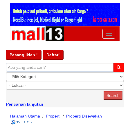
Ubah
navigasi
Pasang Iklan !
Daftar!
Pencarian lanjutan
Halaman Utama
/
Properti
/
Properti Disewakan