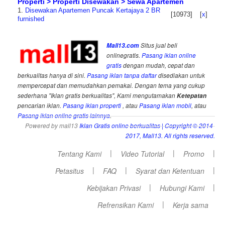
Properti > Properti Disewakan > Sewa Apartemen
1.
Disewakan Apartemen Puncak Kertajaya 2 BR
[10973]
[
x
]
furnished
Mall13.com
Situs jual beli
onlinegratis.
Pasang iklan online
gratis
dengan mudah, cepat dan
berkualitas hanya di sini.
Pasang iklan tanpa daftar
disediakan untuk
mempercepat dan memudahkan pemakai. Dengan tema yang cukup
sederhana "Iklan gratis berkualitas", Kami mengutamakan
Ketepatan
pencarian iklan.
Pasang iklan properti
, atau
Pasang iklan mobil
, atau
Pasang iklan online gratis lainnya
.
Powered by mall13
Iklan Gratis online berkualitas
| Copyright © 2014-
2017, Mall13. All rights reserved.
|
|
|
Tentang Kami
Video Tutorial
Promo
|
|
|
Petasitus
FAQ
Syarat dan Ketentuan
|
|
Kebijakan Privasi
Hubungi Kami
|
Refrensikan Kami
Kerja sama