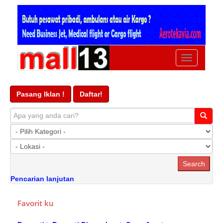
Ubah
navigasi
Pasang Iklan !
Daftar!
Pencarian lanjutan
Favorit ku