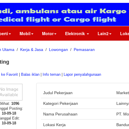
perti
Mobil
Motor
Elektronik
Lain2
Loke
n Utama
/
Kerja & Jasa
/
Lowongan
/
Pemasaran
ting
ke Favorit
|
Balas iklan
|
Info teman
|
Lapor penyalahgunaan
Judul Pekerjaan
Market
Kategori Pekerjaan
Lainny
Dilihat:
1096
nggal Posting:
10-09-18
Nama Perusahaan
PT. Mo
anggal Edit:
10-09-18
Lokasi Kerja
Bandu