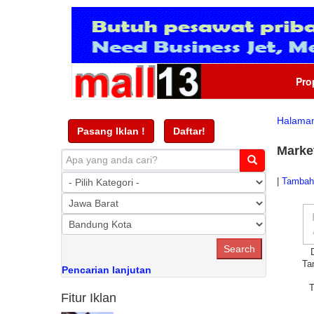
Pro
Halama
Pasang Iklan !
Daftar!
Marke
|
Tambah 
Ta
Pencarian lanjutan
T
Fitur Iklan