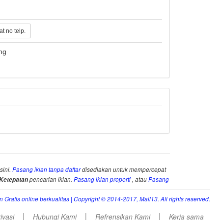
t no telp.
ng
sini.
Pasang iklan tanpa daftar
disediakan untuk mempercepat
Ketepatan
pencarian iklan.
Pasang iklan properti
, atau
Pasang
an Gratis online berkualitas
| Copyright © 2014-2017, Mall13. All rights reserved.
|
|
|
ivasi
Hubungi Kami
Refrensikan Kami
Kerja sama