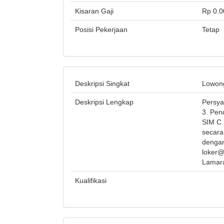
Kisaran Gaji
Rp 0.0
Posisi Pekerjaan
Tetap
Deskripsi Singkat
Lowong
Deskripsi Lengkap
Persya
3. Pen
SIM C 
secara
dengan
loker@
Lamara
Kualifikasi