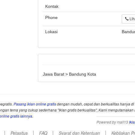
Kontak
Phone
Liha
Lokasi
Bandu
Jawa Barat > Bandung Kota
negratis.
Pasang iklan online gratis
dengan mudah, cepat dan berkualitas hanya di 
an tema yang cukup sederhana "Iklan gratis berkualitas", Kami mengutamakan
nline gratis lainnya
.
Powered by mall13
Ikl
|
|
|
|
Petasitus
FAQ
Syarat dan Ketentuan
Kebijakan Pr