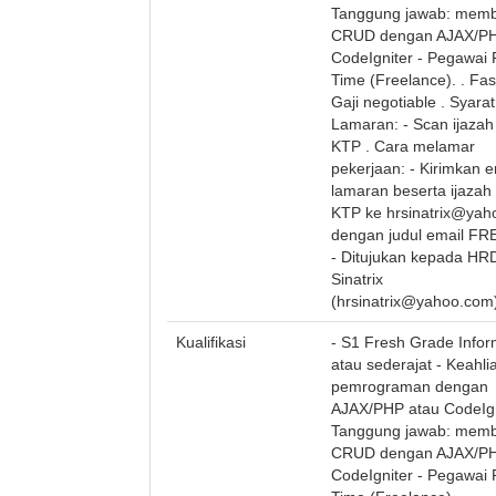
Tanggung jawab: mem
CRUD dengan AJAX/PH
CodeIgniter - Pegawai 
Time (Freelance). . Fasi
Gaji negotiable . Syarat
Lamaran: - Scan ijazah
KTP . Cara melamar
pekerjaan: - Kirimkan e
lamaran beserta ijazah
KTP ke
hrsinatrix@ya
dengan judul email F
- Ditujukan kepada HR
Sinatrix
(
hrsinatrix@yahoo.com
Kualifikasi
- S1 Fresh Grade Infor
atau sederajat - Keahli
pemrograman dengan
AJAX/PHP atau CodeIgn
Tanggung jawab: mem
CRUD dengan AJAX/PH
CodeIgniter - Pegawai 