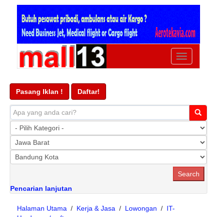
Ubah
navigasi
Pasang Iklan !
Daftar!
Pencarian lanjutan
Halaman Utama
/
Kerja & Jasa
/
Lowongan
/
IT-