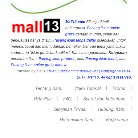
Mall13.com
Situs jual beli
onlinegratis.
Pasang iklan online
gratis
dengan mudah, cepat dan
berkualitas hanya di sini.
Pasang iklan tanpa daftar
disediakan untuk
mempercepat dan memudahkan pemakai. Dengan tema yang cukup
sederhana "Iklan gratis berkualitas", Kami mengutamakan
Ketepatan
pencarian iklan.
Pasang iklan properti
, atau
Pasang iklan mobil
, atau
Pasang iklan online gratis lainnya
.
Powered by mall13
Iklan Gratis online berkualitas
| Copyright © 2014-
2017, Mall13. All rights reserved.
|
|
|
Tentang Kami
Video Tutorial
Promo
|
|
|
Petasitus
FAQ
Syarat dan Ketentuan
|
|
Kebijakan Privasi
Hubungi Kami
|
Refrensikan Kami
Kerja sama