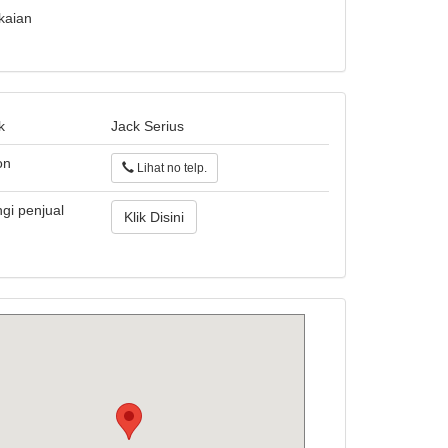
kaian
k
Jack Serius
on
Lihat no telp.
gi penjual
Klik Disini