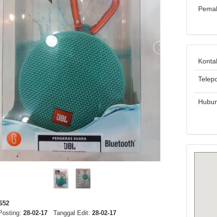
Pema
Konta
Telep
Hubun
652
Posting:
28-02-17
Tanggal Edit:
28-02-17