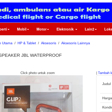
perti
Mobil
Motor
Elektronik
Lain2
Loke
n Utama
/
HP & Tablet
/
Aksesoris
/
Aksesoris Lainnya
 SPEAKER JBL WATERPROOF
Click photo untuk zoom
|
Tambah k
Judul
Harg
Kondi