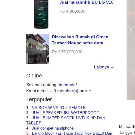
Jual murahhhh BU LG V10
Rp 4,900,000
Disewakan Rumah di Green
Terrace House setra duta
Rp 135,000,000
Lainnya →
Online
Selamat datang,
member
!
Kami memiliki
0 member(s)
online
Terpopuler
1.
VR BOX W-VR-03 + REMOTE
2.
JUAL SPEAKER JBL WATERPROOF
3.
JUAL BUMPER SHOCK UNTUK HP DAN
TABLET
Dilihat:
1
4.
Jual dompet handphone
Tanggal 
5.
Belklip Modifikasi Hape Jadul Nokia 5110 Dan