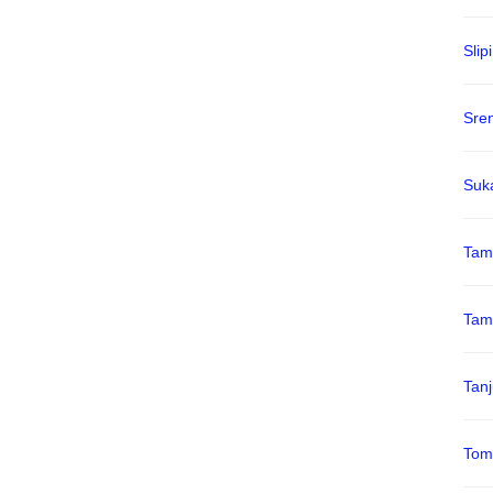
Slipi
Sre
Suk
Tam
Tam
Tan
Tom