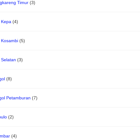
gkareng Timur
(3)
i Kepa
(4)
i Kosambi
(5)
 Selatan
(3)
gol
(8)
gol Petamburan
(7)
pulo
(2)
ambar
(4)