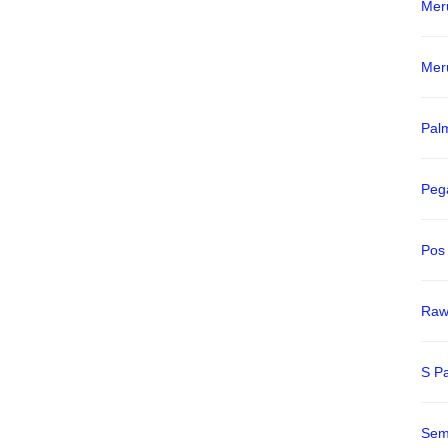
Mer
Mer
Pal
Peg
Pos
Raw
S P
Sem