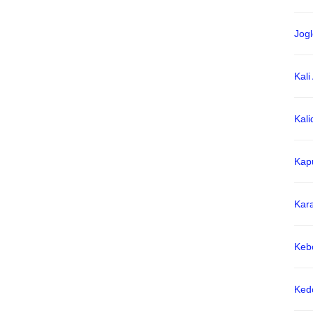
Jogl
Kali
Kali
Kap
Kar
Keb
Ked