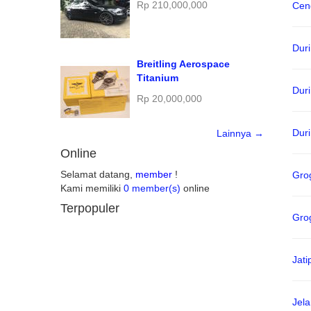
Rp 210,000,000
Cen
Dur
Breitling Aerospace
Titanium
Dur
Rp 20,000,000
Duri
Lainnya →
Online
Selamat datang,
member
!
Gro
Kami memiliki
0 member(s)
online
Terpopuler
Gro
Jati
Jel