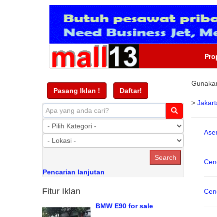
Pro
Gunakan 
Pasang Iklan !
Daftar!
>
Jakart
Ase
Cen
Pencarian lanjutan
Fitur Iklan
Cen
BMW E90 for sale