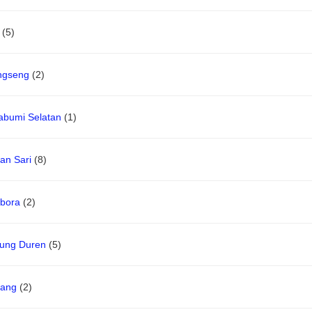
(5)
ngseng
(2)
abumi Selatan
(1)
an Sari
(8)
bora
(2)
jung Duren
(5)
ang
(2)