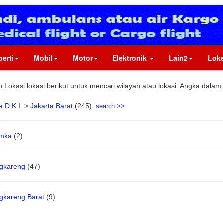
perti
Mobil
Motor
Elektronik
Lain2
Loke
Lokasi lokasi berikut untuk mencari wilayah atau lokasi. Angka dalam
a D.K.I.
>
Jakarta Barat
(245)
search >>
mka
(2)
gkareng
(47)
gkareng Barat
(9)