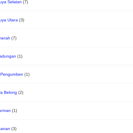
uya Selatan
(7)
uya Utara
(3)
merah
(7)
adungan
(1)
 Pengumben
(1)
a Belong
(2)
arman
(1)
anan
(3)