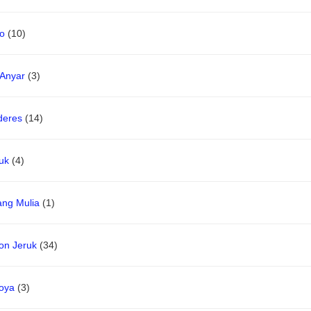
o
(10)
 Anyar
(3)
deres
(14)
uk
(4)
ang Mulia
(1)
on Jeruk
(34)
oya
(3)