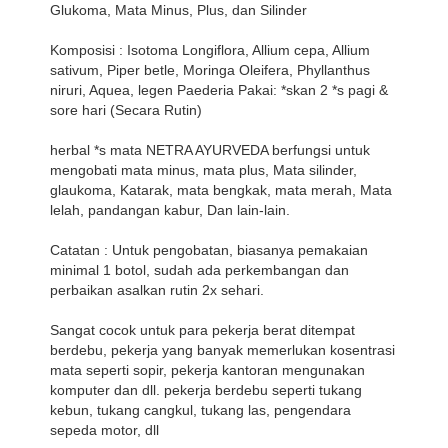
Glukoma, Mata Minus, Plus, dan Silinder
Komposisi : Isotoma Longiflora, Allium cepa, Allium
sativum, Piper betle, Moringa Oleifera, Phyllanthus
niruri, Aquea, legen Paederia Pakai: *skan 2 *s pagi &
sore hari (Secara Rutin)
herbal *s mata NETRA AYURVEDA berfungsi untuk
mengobati mata minus, mata plus, Mata silinder,
glaukoma, Katarak, mata bengkak, mata merah, Mata
lelah, pandangan kabur, Dan lain-lain.
Catatan : Untuk pengobatan, biasanya pemakaian
minimal 1 botol, sudah ada perkembangan dan
perbaikan asalkan rutin 2x sehari.
Sangat cocok untuk para pekerja berat ditempat
berdebu, pekerja yang banyak memerlukan kosentrasi
mata seperti sopir, pekerja kantoran mengunakan
komputer dan dll. pekerja berdebu seperti tukang
kebun, tukang cangkul, tukang las, pengendara
sepeda motor, dll