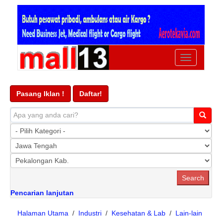
Ubah
navigasi
Pasang Iklan !
Daftar!
Pencarian lanjutan
Halaman Utama
/
Industri
/
Kesehatan & Lab
/
Lain-lain