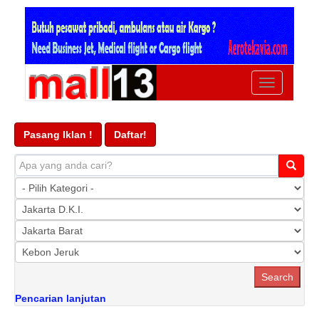
Ubah
navigasi
Pasang Iklan !
Daftar!
Pencarian lanjutan