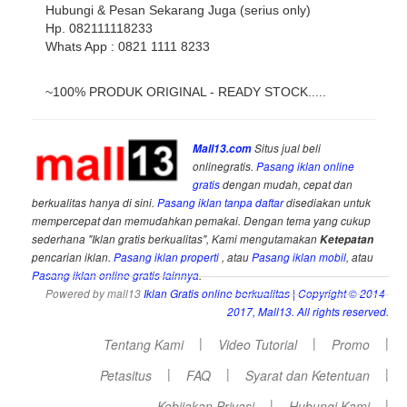
Hubungi & Pesan Sekarang Juga (serius only)
Hp. 082111118233
Whats App : 0821 1111 8233
~100% PRODUK ORIGINAL - READY STOCK.....
Mall13.com
Situs jual beli
onlinegratis.
Pasang iklan online
gratis
dengan mudah, cepat dan
berkualitas hanya di sini.
Pasang iklan tanpa daftar
disediakan untuk
mempercepat dan memudahkan pemakai. Dengan tema yang cukup
sederhana "Iklan gratis berkualitas", Kami mengutamakan
Ketepatan
pencarian iklan.
Pasang iklan properti
, atau
Pasang iklan mobil
, atau
Pasang iklan online gratis lainnya
.
Powered by mall13
Iklan Gratis online berkualitas
| Copyright © 2014-
2017, Mall13. All rights reserved.
|
|
|
Tentang Kami
Video Tutorial
Promo
|
|
|
Petasitus
FAQ
Syarat dan Ketentuan
|
|
Kebijakan Privasi
Hubungi Kami