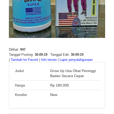
Dilihat:
947
Tanggal Posting:
30-09-19
Tanggal Edit:
30-09-19
|
Tambah ke Favorit
|
Info teman
|
Lapor penyalahgunaan
Judul
Grow Up Usa Obat Peninggi
Badan Secara Cepat
Harga
Rp 180,000
Kondisi
New