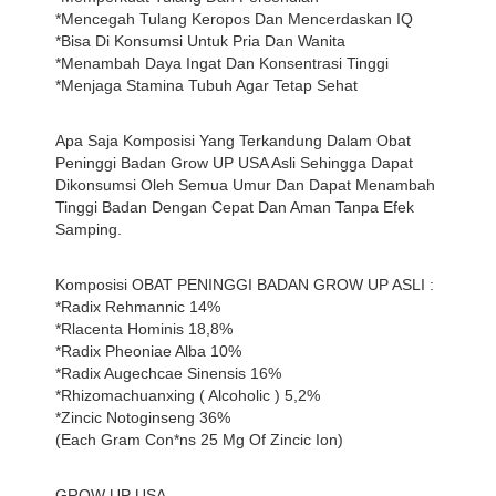
*Mencegah Tulang Keropos Dan Mencerdaskan IQ
*Bisa Di Konsumsi Untuk Pria Dan Wanita
*Menambah Daya Ingat Dan Konsentrasi Tinggi
*Menjaga Stamina Tubuh Agar Tetap Sehat
Apa Saja Komposisi Yang Terkandung Dalam Obat
Peninggi Badan Grow UP USA Asli Sehingga Dapat
Dikonsumsi Oleh Semua Umur Dan Dapat Menambah
Tinggi Badan Dengan Cepat Dan Aman Tanpa Efek
Samping.
Komposisi OBAT PENINGGI BADAN GROW UP ASLI :
*Radix Rehmannic 14%
*Rlacenta Hominis 18,8%
*Radix Pheoniae Alba 10%
*Radix Augechcae Sinensis 16%
*Rhizomachuanxing ( Alcoholic ) 5,2%
*Zincic Notoginseng 36%
(Each Gram Con*ns 25 Mg Of Zincic Ion)
GROW UP USA