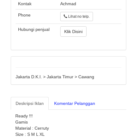
Kontak
Achmad
Phone
Lihat no telp.
Hubungi penjual
Klik Disini
Jakarta D.K.I. > Jakarta Timur > Cawang
Deskripsi Iklan
Komentar Pelanggan
Ready !!!
Gamis
Material : Cerruty
Size : S M L XL