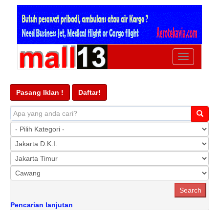
Ubah
navigasi
Pasang Iklan !
Daftar!
Pencarian lanjutan