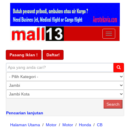
Ubah
navigasi
Pasang Iklan !
Daftar!
Pencarian lanjutan
Halaman Utama
/
Motor
/
Motor
/
Honda
/
CB