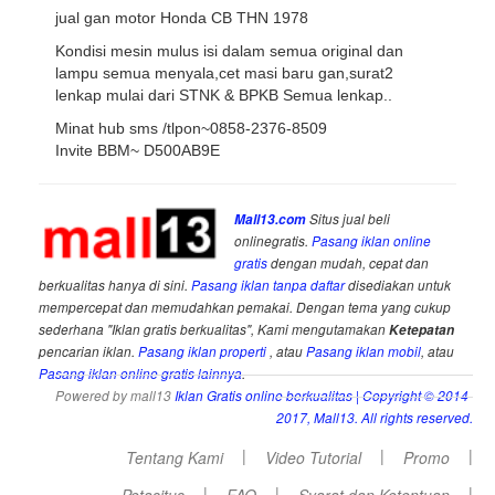
jual gan motor Honda CB THN 1978
Kondisi mesin mulus isi dalam semua original dan
lampu semua menyala,cet masi baru gan,surat2
lenkap mulai dari STNK & BPKB Semua lenkap..
Minat hub sms /tlpon~0858-2376-8509
Invite BBM~ D500AB9E
Mall13.com
Situs jual beli
onlinegratis.
Pasang iklan online
gratis
dengan mudah, cepat dan
berkualitas hanya di sini.
Pasang iklan tanpa daftar
disediakan untuk
mempercepat dan memudahkan pemakai. Dengan tema yang cukup
sederhana "Iklan gratis berkualitas", Kami mengutamakan
Ketepatan
pencarian iklan.
Pasang iklan properti
, atau
Pasang iklan mobil
, atau
Pasang iklan online gratis lainnya
.
Powered by mall13
Iklan Gratis online berkualitas
| Copyright © 2014-
2017, Mall13. All rights reserved.
|
|
|
Tentang Kami
Video Tutorial
Promo
|
|
|
Petasitus
FAQ
Syarat dan Ketentuan