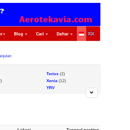
r
Blog
Cari
Daftar
anjutan
Terios
(2)
)
Xenia
(12)
YRV
Zebra
(1)
ocky
(3)
Lokasi
Tanggal posting