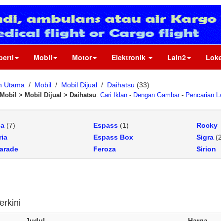
perti
Mobil
Motor
Elektronik
Lain2
Loke
n Utama
/
Mobil
/
Mobil Dijual
/
Daihatsu
(33)
Mobil > Mobil Dijual > Daihatsu
:
Cari Iklan
-
Dengan Gambar
-
Pencarian L
la
(7)
Espass
(1)
Rocky
ria
Espass Box
Sigra
(2
arade
Feroza
Sirion
armant
Gran Max
(4)
Taft
assy
Hijet
Taft R
lta
Luxio
(1)
Taruna
erkini
Judul
Harga