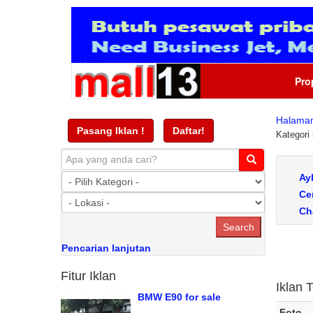
Pro
Halama
Pasang Iklan !
Daftar!
Kategori
Ay
Ce
Ch
Ch
Cl
Pencarian lanjutan
De
Fitur Iklan
Iklan T
BMW E90 for sale
Foto