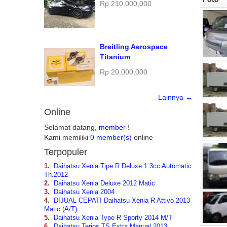
Rp 210,000,000
Breitling Aerospace
Titanium
Rp 20,000,000
Lainnya →
Online
Selamat datang,
member
!
Kami memiliki
0 member(s)
online
Terpopuler
1.
Daihatsu Xenia Tipe R Deluxe 1.3cc Automatic
Th.2012
2.
Daihatsu Xenia Deluxe 2012 Matic
3.
Daihatsu Xenia 2004
4.
DIJUAL CEPAT! Daihatsu Xenia R Attivo 2013
Matic (A/T)
5.
Daihatsu Xenia Type R Sporty 2014 M/T
6.
Daihatsu Terios TS Extra Manual 2013