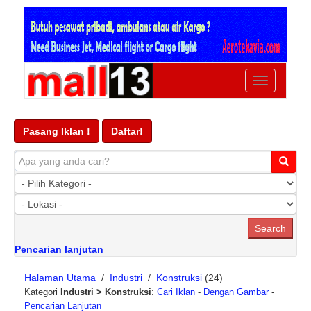
Ubah
navigasi
Pasang Iklan !
Daftar!
Pencarian lanjutan
Halaman Utama
/
Industri
/
Konstruksi
(24)
Kategori
Industri > Konstruksi
:
Cari Iklan
-
Dengan Gambar
-
Pencarian Lanjutan