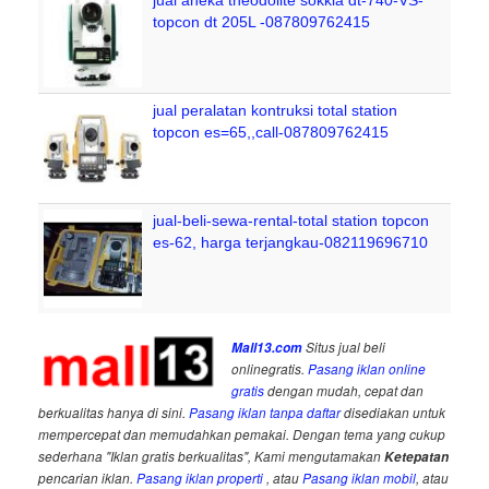
jual aneka theodolite sokkia dt-740-VS-
topcon dt 205L -087809762415
jual peralatan kontruksi total station
topcon es=65,,call-087809762415
jual-beli-sewa-rental-total station topcon
es-62, harga terjangkau-082119696710
Mall13.com
Situs jual beli
onlinegratis.
Pasang iklan online
gratis
dengan mudah, cepat dan
berkualitas hanya di sini.
Pasang iklan tanpa daftar
disediakan untuk
mempercepat dan memudahkan pemakai. Dengan tema yang cukup
sederhana "Iklan gratis berkualitas", Kami mengutamakan
Ketepatan
pencarian iklan.
Pasang iklan properti
, atau
Pasang iklan mobil
, atau