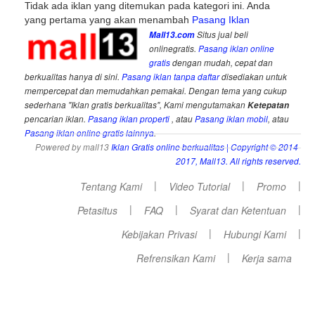
Tidak ada iklan yang ditemukan pada kategori ini. Anda
yang pertama yang akan menambah
Pasang Iklan
Mall13.com
Situs jual beli
onlinegratis.
Pasang iklan online
gratis
dengan mudah, cepat dan
berkualitas hanya di sini.
Pasang iklan tanpa daftar
disediakan untuk
mempercepat dan memudahkan pemakai. Dengan tema yang cukup
sederhana "Iklan gratis berkualitas", Kami mengutamakan
Ketepatan
pencarian iklan.
Pasang iklan properti
, atau
Pasang iklan mobil
, atau
Pasang iklan online gratis lainnya
.
Powered by mall13
Iklan Gratis online berkualitas
| Copyright © 2014-
2017, Mall13. All rights reserved.
|
|
|
Tentang Kami
Video Tutorial
Promo
|
|
|
Petasitus
FAQ
Syarat dan Ketentuan
|
|
Kebijakan Privasi
Hubungi Kami
|
Refrensikan Kami
Kerja sama