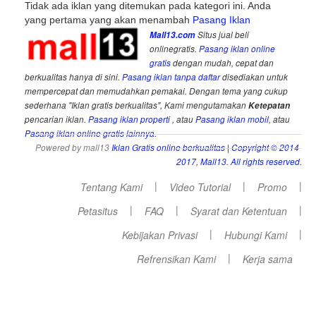
Tidak ada iklan yang ditemukan pada kategori ini. Anda
yang pertama yang akan menambah
Pasang Iklan
Mall13.com
Situs jual beli
onlinegratis.
Pasang iklan online
gratis
dengan mudah, cepat dan
berkualitas hanya di sini.
Pasang iklan tanpa daftar
disediakan untuk
mempercepat dan memudahkan pemakai. Dengan tema yang cukup
sederhana "Iklan gratis berkualitas", Kami mengutamakan
Ketepatan
pencarian iklan.
Pasang iklan properti
, atau
Pasang iklan mobil
, atau
Pasang iklan online gratis lainnya
.
Powered by mall13
Iklan Gratis online berkualitas
| Copyright © 2014-
2017, Mall13. All rights reserved.
|
|
|
Tentang Kami
Video Tutorial
Promo
|
|
|
Petasitus
FAQ
Syarat dan Ketentuan
|
|
Kebijakan Privasi
Hubungi Kami
|
Refrensikan Kami
Kerja sama