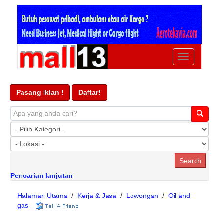
Ubah
navigasi
Pasang Iklan !
Daftar!
Pencarian lanjutan
Halaman Utama
/
Kerja & Jasa
/
Lowongan
/
Oil and
gas