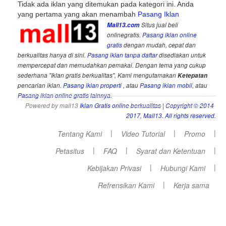
Tidak ada iklan yang ditemukan pada kategori ini. Anda
yang pertama yang akan menambah
Pasang Iklan
Mall13.com
Situs jual beli
onlinegratis.
Pasang iklan online
gratis
dengan mudah, cepat dan
berkualitas hanya di sini.
Pasang iklan tanpa daftar
disediakan untuk
mempercepat dan memudahkan pemakai. Dengan tema yang cukup
sederhana "Iklan gratis berkualitas", Kami mengutamakan
Ketepatan
pencarian iklan.
Pasang iklan properti
, atau
Pasang iklan mobil
, atau
Pasang iklan online gratis lainnya
.
Powered by mall13
Iklan Gratis online berkualitas
| Copyright © 2014-
2017, Mall13. All rights reserved.
|
|
|
Tentang Kami
Video Tutorial
Promo
|
|
|
Petasitus
FAQ
Syarat dan Ketentuan
|
|
Kebijakan Privasi
Hubungi Kami
|
Refrensikan Kami
Kerja sama