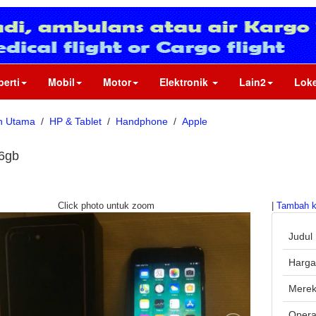
perti
Mobil
Motor
Elektronik
Lain2
Loke
n Utama
/
HP & Tablet
/
Handphone
/
Apple
6gb
Click photo untuk zoom
|
Tambah k
Judul
Harg
Mere
Opera