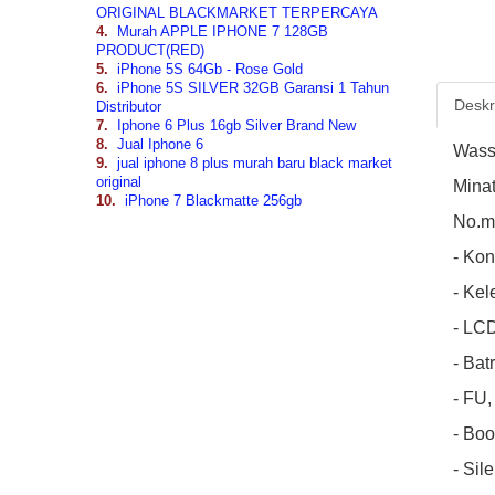
ORIGINAL BLACKMARKET TERPERCAYA
4.
Murah APPLE IPHONE 7 128GB
PRODUCT(RED)
5.
iPhone 5S 64Gb - Rose Gold
6.
iPhone 5S SILVER 32GB Garansi 1 Tahun
Deskri
Distributor
7.
Iphone 6 Plus 16gb Silver Brand New
8.
Jual Iphone 6
Wass
9.
jual iphone 8 plus murah baru black market
original
Minat
10.
iPhone 7 Blackmatte 256gb
No.mi
- Kon
- Kel
- LC
- Bat
- FU,
- Bo
- Sil