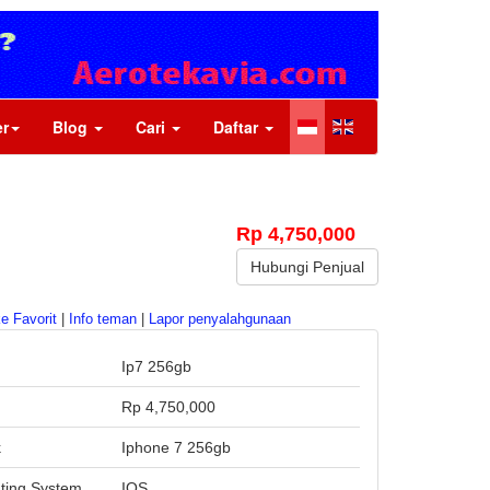
r
Blog
Cari
Daftar
Rp 4,750,000
Hubungi Penjual
e Favorit
|
Info teman
|
Lapor penyalahgunaan
Ip7 256gb
a
Rp 4,750,000
k
Iphone 7 256gb
ting System
IOS