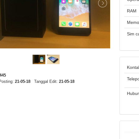
RAM
Memo
Sim c
Konta
445
Telep
Posting:
21-05-18
Tanggal Edit:
21-05-18
Hubun