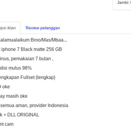
Jambi 
psi iklan
Review pelanggan
alamualaikum Broo/Mas/Mbaa...
 iphone 7 Black matte 256 GB
nus, pemakaian 7 bulan ,
disi mulus 98%
engkapan Fullset (lengkap)
D oke
ray masih oke
 semua aman, provider Indonesia
ok + DLL ORIGINAL
ent cam