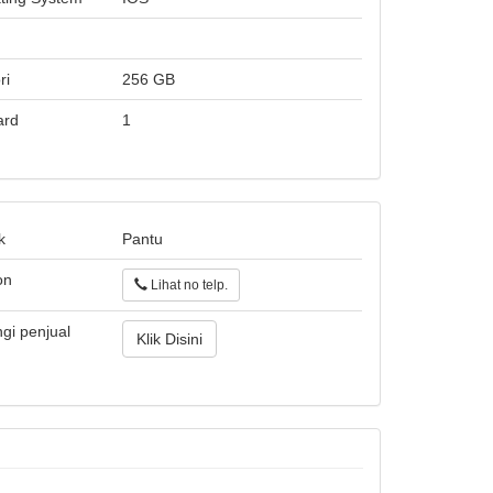
ri
256 GB
ard
1
k
Pantu
on
Lihat no telp.
gi penjual
Klik Disini