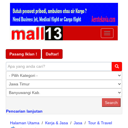
Ubah
navigasi
Pasang Iklan !
Daftar!
Pencarian lanjutan
Halaman Utama
/
Kerja & Jasa
/
Jasa
/
Tour & Travel