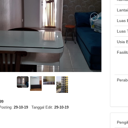
Lanta
Luas 
Luas 
Usia 
Fasili
Perab
99
Posting:
29-10-19
Tanggal Edit:
29-10-19
Pengi