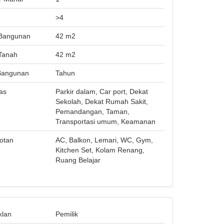
i
>4
Bangunan
42 m2
Tanah
42 m2
Bangunan
Tahun
tas
Parkir dalam, Car port, Dekat
Sekolah, Dekat Rumah Sakit,
Pemandangan, Taman,
Transportasi umum, Keamanan
otan
AC, Balkon, Lemari, WC, Gym,
Kitchen Set, Kolam Renang,
Ruang Belajar
klan
Pemilik