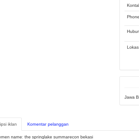
Konta
Phon
Hubun
Lokas
Jawa B
psi iklan
Komentar pelanggan
emen name: the springlake summarecon bekasi