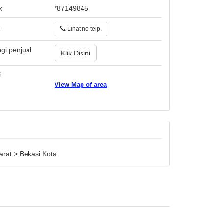
k
*87149845
e
Lihat no telp.
gi penjual
Klik Disini
i
View Map of area
arat > Bekasi Kota