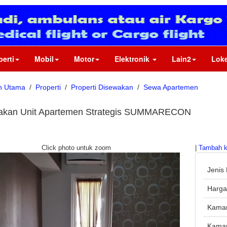
perti
Mobil
Motor
Elektronik
Lain2
Loke
n Utama
/
Properti
/
Properti Disewakan
/
Sewa Apartemen
akan Unit Apartemen Strategis SUMMARECON
Click photo untuk zoom
|
Tambah k
Jenis 
Harg
Kamar
Kamar