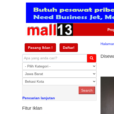
Pro
Halama
Pasang Iklan !
Daftar!
Disew
Pencarian lanjutan
Fitur Iklan