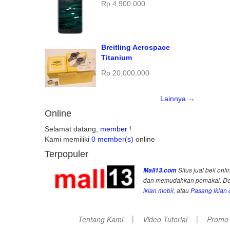
Rp 4,900,000
Breitling Aerospace
Titanium
Rp 20,000,000
Lainnya →
Online
Selamat datang,
member
!
Kami memiliki
0 member(s)
online
Terpopuler
Mall13.com
Situs jual beli onli
dan memudahkan pemakai. Deng
iklan mobil
, atau
Pasang iklan o
|
|
Tentang Kami
Video Tutorial
Promo