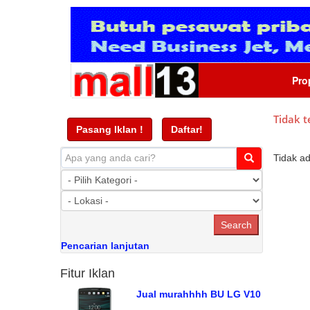
Pro
Tidak t
Pasang Iklan !
Daftar!
Tidak a
Pencarian lanjutan
Fitur Iklan
Jual murahhhh BU LG V10