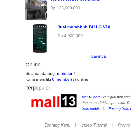
Rp 135,000,000
Jual murahhhh BU LG V10
Rp 4,900,000
Lainnya →
Online
Selamat datang,
member
!
Kami memiliki
0 member(s)
online
Terpopuler
Mall13.com
Situs jual beli onli
dan memudahkan pemakai. Deng
iklan mobil
, atau
Pasang iklan o
|
|
Tentang Kami
Video Tutorial
Promo