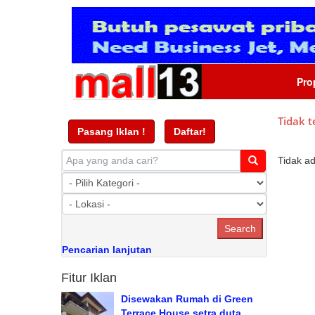
Pro
Tidak t
Pasang Iklan !
Daftar!
Tidak a
Pencarian lanjutan
Fitur Iklan
Disewakan Rumah di Green
Terrace House setra duta