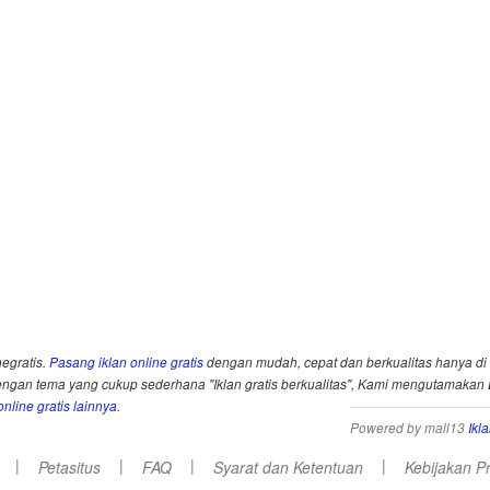
negratis.
Pasang iklan online gratis
dengan mudah, cepat dan berkualitas hanya di 
an tema yang cukup sederhana "Iklan gratis berkualitas", Kami mengutamakan
nline gratis lainnya
.
Powered by mall13
Ikl
|
|
|
|
Petasitus
FAQ
Syarat dan Ketentuan
Kebijakan Pr