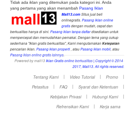
Tidak ada iklan yang ditemukan pada kategori ini. Anda
yang pertama yang akan menambah
Pasang Iklan
Mall13.com
Situs jual beli
onlinegratis.
Pasang iklan online
gratis
dengan mudah, cepat dan
berkualitas hanya di sini.
Pasang iklan tanpa daftar
disediakan untuk
mempercepat dan memudahkan pemakai. Dengan tema yang cukup
sederhana "Iklan gratis berkualitas", Kami mengutamakan
Ketepatan
pencarian iklan.
Pasang iklan properti
, atau
Pasang iklan mobil
, atau
Pasang iklan online gratis lainnya
.
Powered by mall13
Iklan Gratis online berkualitas
| Copyright © 2014-
2017, Mall13. All rights reserved.
|
|
|
Tentang Kami
Video Tutorial
Promo
|
|
|
Petasitus
FAQ
Syarat dan Ketentuan
|
|
Kebijakan Privasi
Hubungi Kami
|
Refrensikan Kami
Kerja sama