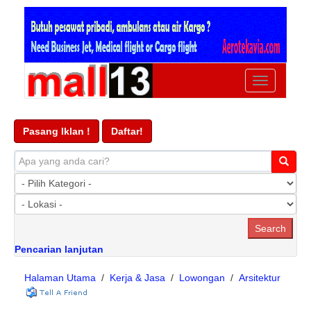
Ubah
navigasi
Pasang Iklan !
Daftar!
Pencarian lanjutan
Halaman Utama
/
Kerja & Jasa
/
Lowongan
/
Arsitektur