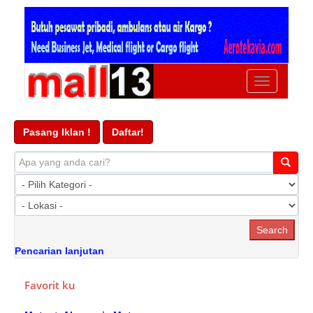
Ubah
navigasi
Pasang Iklan !
Daftar!
Pencarian lanjutan
Favorit ku