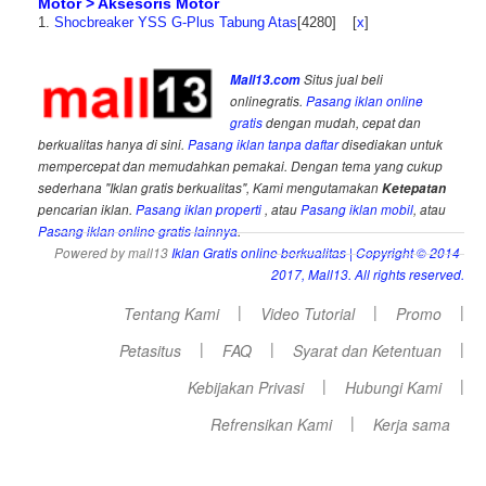
Motor > Aksesoris Motor
1.
Shocbreaker YSS G-Plus Tabung Atas
[4280]
[
x
]
Mall13.com
Situs jual beli
onlinegratis.
Pasang iklan online
gratis
dengan mudah, cepat dan
berkualitas hanya di sini.
Pasang iklan tanpa daftar
disediakan untuk
mempercepat dan memudahkan pemakai. Dengan tema yang cukup
sederhana "Iklan gratis berkualitas", Kami mengutamakan
Ketepatan
pencarian iklan.
Pasang iklan properti
, atau
Pasang iklan mobil
, atau
Pasang iklan online gratis lainnya
.
Powered by mall13
Iklan Gratis online berkualitas
| Copyright © 2014-
2017, Mall13. All rights reserved.
|
|
|
Tentang Kami
Video Tutorial
Promo
|
|
|
Petasitus
FAQ
Syarat dan Ketentuan
|
|
Kebijakan Privasi
Hubungi Kami
|
Refrensikan Kami
Kerja sama