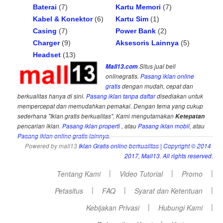
Baterai
(7)
Kartu Memori
(7)
Kabel & Konektor
(6)
Kartu Sim
(1)
Casing
(7)
Power Bank
(2)
Charger
(9)
Aksesoris Lainnya
(5)
Headset
(13)
Mall13.com
Situs jual beli
onlinegratis.
Pasang iklan online
gratis
dengan mudah, cepat dan
berkualitas hanya di sini.
Pasang iklan tanpa daftar
disediakan untuk
mempercepat dan memudahkan pemakai. Dengan tema yang cukup
sederhana "Iklan gratis berkualitas", Kami mengutamakan
Ketepatan
pencarian iklan.
Pasang iklan properti
, atau
Pasang iklan mobil
, atau
Pasang iklan online gratis lainnya
.
Powered by mall13
Iklan Gratis online berkualitas
| Copyright © 2014-
2017, Mall13. All rights reserved.
|
|
|
Tentang Kami
Video Tutorial
Promo
|
|
|
Petasitus
FAQ
Syarat dan Ketentuan
|
|
Kebijakan Privasi
Hubungi Kami